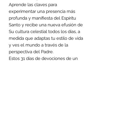
Aprende las claves para
experimentar una presencia más
profunda y manifiesta del Espíritu
Santo y recibe una nueva efusión de
Su cultura celestial todos los días, a
medida que adaptas tu estilo de vida
y ves el mundo a través de la
perspectiva del Padre.
Estos 31 días de devociones de un
minuto te darán una idea de cómo
vivir 'en la Tierra como en el Cielo'.
Si quieres ser más intencional en tu
búsqueda de Dios este año, aprender
a vivir cada día en el presente y
cumplir tu destino, puedes comenzar
tu transformación hoy.