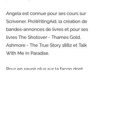
Angela est connue pour ses cours sur
Scrivener, ProWritingAid, la création de
bandes-annonces de livres et pour ses
livres The Shotover - Thames Gold,
Ashmore - The True Story 1882 et Talk
With Me In Paradise.
Pour en savoir plus sur la façon dont
SPINZ peut vous aider, ou comment
vous pouvez participer en tant que
créatif, vous pouvez rencontrer Angela
au Fringe Festival dans le village
historique, 17th Avenue West, Tauranga
South, ce samedi 15 janvier de 10h à 17h.
pm.